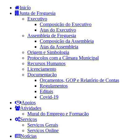
Inicío
Junta de Freguesia
Executivo
Composição do Executivo
Atas do Executivo
Assembleia de Freguesia
Composição da Assembleia
Atas da Assembleia
Origem e Simbologia
Protocolos com a Câmara Municipal
Recursos Humanos
Licenciamento
Documentação
Orçamentos, GOP e Relatório de Contas
Regulamentos
Editais
Covid-19
Apoios
Atividades
Mural do Emprego e Formação
Serviços
Serviços Gerais
Serviços Online
Notícias