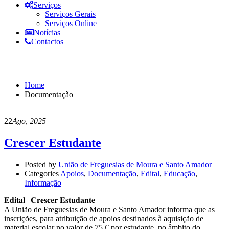
Serviços
Serviços Gerais
Serviços Online
Notícias
Contactos
Documentação
Home
Documentação
22
Ago, 2025
Crescer Estudante
Posted by
União de Freguesias de Moura e Santo Amador
Categories
Apoios
,
Documentação
,
Edital
,
Educação
,
Informação
𝐄𝐝𝐢𝐭𝐚𝐥 | 𝐂𝐫𝐞𝐬𝐜𝐞𝐫 𝐄𝐬𝐭𝐮𝐝𝐚𝐧𝐭𝐞
A União de Freguesias de Moura e Santo Amador informa que as
inscrições, para atribuição de apoios destinados à aquisição de
material escolar no valor de 75 € por estudante, no âmbito do