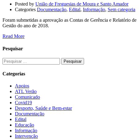
Posted by
União de Freguesias de Moura e Santo Amador
Categories
Documentação
,
Edital
,
Informação
,
Sem categoria
Foram submetidas a aprovação as Contas de Gerência e Relatório de
Gestão do ano de 2018.
Read More
Pesquisar
Categorias
Apoios
ATL Verão
Comunicado
Covid19
Desporto, Saúde e Bem-estar
Documentação
Edital
Educação
Informação
Intervenção