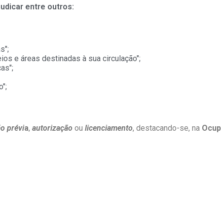
udicar entre outros:
s";
ios e áreas destinadas à sua circulação";
ças";
o";
o prév
i
a
,
autorização
ou
licenciamento
, destacando-se, na
Ocupa