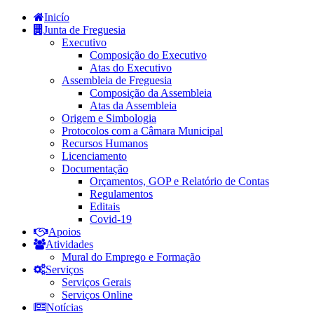
Inicío
Junta de Freguesia
Executivo
Composição do Executivo
Atas do Executivo
Assembleia de Freguesia
Composição da Assembleia
Atas da Assembleia
Origem e Simbologia
Protocolos com a Câmara Municipal
Recursos Humanos
Licenciamento
Documentação
Orçamentos, GOP e Relatório de Contas
Regulamentos
Editais
Covid-19
Apoios
Atividades
Mural do Emprego e Formação
Serviços
Serviços Gerais
Serviços Online
Notícias