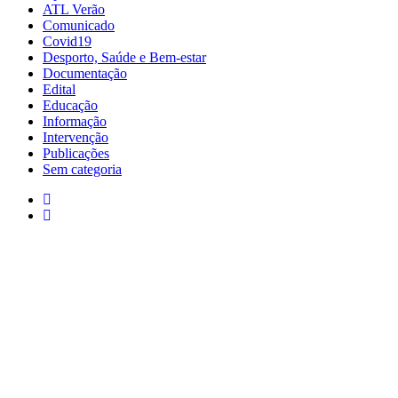
ATL Verão
Comunicado
Covid19
Desporto, Saúde e Bem-estar
Documentação
Edital
Educação
Informação
Intervenção
Publicações
Sem categoria
Moura: 285 25 24 99*
Moura: R
Santo Amador: 285 89 41 34* *Chamada para
Sto. Ama
a rede fixa nacional
Amador