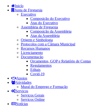
Inicío
Junta de Freguesia
Executivo
Composição do Executivo
Atas do Executivo
Assembleia de Freguesia
Composição da Assembleia
Atas da Assembleia
Origem e Simbologia
Protocolos com a Câmara Municipal
Recursos Humanos
Licenciamento
Documentação
Orçamentos, GOP e Relatório de Contas
Regulamentos
Editais
Covid-19
Apoios
Atividades
Mural do Emprego e Formação
Serviços
Serviços Gerais
Serviços Online
Notícias