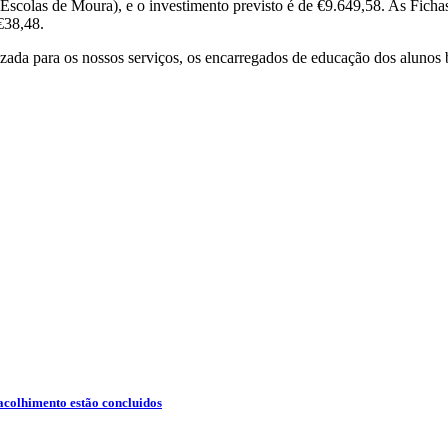
scolas de Moura), e o investimento previsto é de €9.649,58. As Fichas
 €38,48.
zada para os nossos serviços, os encarregados de educação dos alunos b
e acolhimento estão concluidos