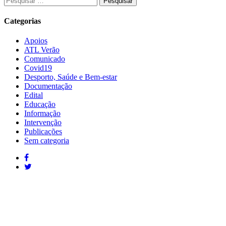
Categorias
Apoios
ATL Verão
Comunicado
Covid19
Desporto, Saúde e Bem-estar
Documentação
Edital
Educação
Informação
Intervenção
Publicações
Sem categoria
Moura: 285 25 24 99*
Moura: R
Santo Amador: 285 89 41 34* *Chamada para
Sto. Ama