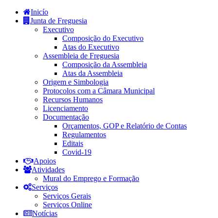
Inicío
Junta de Freguesia
Executivo
Composição do Executivo
Atas do Executivo
Assembleia de Freguesia
Composição da Assembleia
Atas da Assembleia
Origem e Simbologia
Protocolos com a Câmara Municipal
Recursos Humanos
Licenciamento
Documentação
Orçamentos, GOP e Relatório de Contas
Regulamentos
Editais
Covid-19
Apoios
Atividades
Mural do Emprego e Formação
Serviços
Serviços Gerais
Serviços Online
Notícias