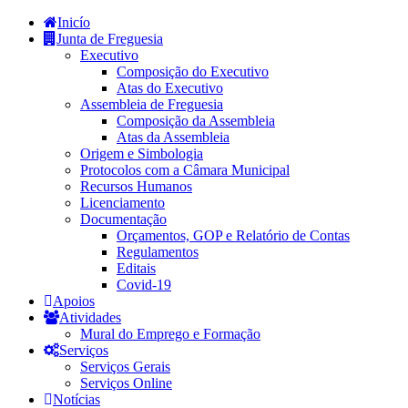
Inicío
Junta de Freguesia
Executivo
Composição do Executivo
Atas do Executivo
Assembleia de Freguesia
Composição da Assembleia
Atas da Assembleia
Origem e Simbologia
Protocolos com a Câmara Municipal
Recursos Humanos
Licenciamento
Documentação
Orçamentos, GOP e Relatório de Contas
Regulamentos
Editais
Covid-19
Apoios
Atividades
Mural do Emprego e Formação
Serviços
Serviços Gerais
Serviços Online
Notícias