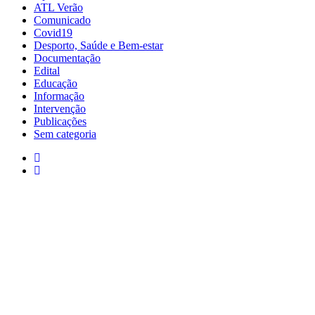
ATL Verão
Comunicado
Covid19
Desporto, Saúde e Bem-estar
Documentação
Edital
Educação
Informação
Intervenção
Publicações
Sem categoria
Moura: 285 25 24 99*
Moura: R
Santo Amador: 285 89 41 34* *Chamada para
Sto. Ama
a rede fixa nacional
Amador