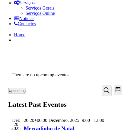
Serviços
Serviços Gerais
Serviços Online
Notícias
Contactos
Home
There are no upcoming eventos.
Eventos
Even
Upcoming
List
View
Search
Selecione
Pesquisar
Navi
data
Latest Past Eventos
and
Views
Navigati
Dez
20 20+00:00 Dezembro, 2025- 9:00
-
13:00
20
Mercadinho de Natal
2025