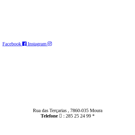
Moura: Rua das Terçarias , 7860-035 Moura
Sto. Amador: Rua das Escolas 20 , 7875 Santo Amador
executivo@ufmsa.pt expediente@ufmsa.pt
Facebook
Instagram
HORÁRIO: 09:00 – 13:00
14:00 – 16:30
FIM DE SEMANA: Encerrado
Contactos
Moura:
Rua das Terçarias , 7860-035 Moura
Telefone
: 285 25 24 99 *
Santo Amador: