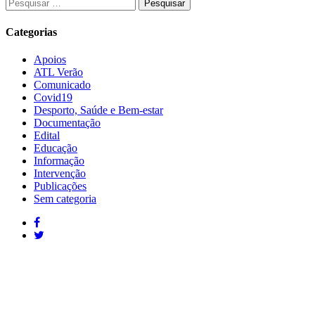
Pesquisar
por:
Categorias
Apoios
ATL Verão
Comunicado
Covid19
Desporto, Saúde e Bem-estar
Documentação
Edital
Educação
Informação
Intervenção
Publicações
Sem categoria
Moura: 285 25 24 99*
Santo Amador: 285 89 41 34* *Chamada para a rede fixa nacional