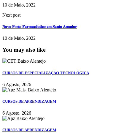
10 de Maio, 2022
Next post
𝐍𝐨𝐯𝐨 𝐏𝐨𝐬𝐭𝐨 𝐅𝐚𝐫𝐦𝐚𝐜𝐞̂𝐮𝐭𝐢𝐜𝐨 𝐞𝐦 𝐒𝐚𝐧𝐭𝐨 𝐀𝐦𝐚𝐝𝐨𝐫
10 de Maio, 2022
You may also like
CURSOS DE ESPECIALIZAÇÃO TECNOLÓGICA
6 Agosto, 2026
CURSOS DE APRENDIZAGEM
6 Agosto, 2026
CURSOS DE APRENDIZAGEM