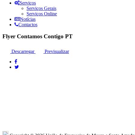
Serviços
Serviços Gerais
Serviços Online
Notícias
Contactos
Flyer Contamos Contigo PT
Descarregar
Previsualizar
Moura: 285 25 24 99*
Moura: R
Santo Amador: 285 89 41 34* *Chamada para
Sto. Ama
a rede fixa nacional
Amador