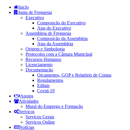
Inicío
Junta de Freguesia
Executivo
Composição do Executivo
Atas do Executivo
Assembleia de Freguesia
Composição da Assembleia
Atas da Assembleia
Origem e Simbologia
Protocolos com a Câmara Municipal
Recursos Humanos
Licenciamento
Documentação
Orçamentos, GOP e Relatório de Contas
Regulamentos
Editais
Covid-19
Apoios
Atividades
Mural do Emprego e Formação
Serviços
Serviços Gerais
Serviços Online
Notícias