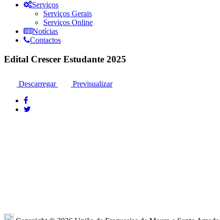
Serviços
Serviços Gerais
Serviços Online
Notícias
Contactos
Edital Crescer Estudante 2025
Descarregar
Previsualizar
Moura: 285 25 24 99*
Moura: R
Santo Amador: 285 89 41 34* *Chamada para
Sto. Ama
a rede fixa nacional
Amador