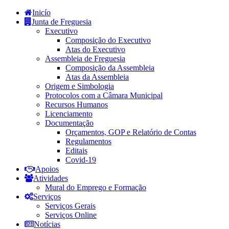
Inicío
Junta de Freguesia
Executivo
Composição do Executivo
Atas do Executivo
Assembleia de Freguesia
Composição da Assembleia
Atas da Assembleia
Origem e Simbologia
Protocolos com a Câmara Municipal
Recursos Humanos
Licenciamento
Documentação
Orçamentos, GOP e Relatório de Contas
Regulamentos
Editais
Covid-19
Apoios
Atividades
Mural do Emprego e Formação
Serviços
Serviços Gerais
Serviços Online
Notícias