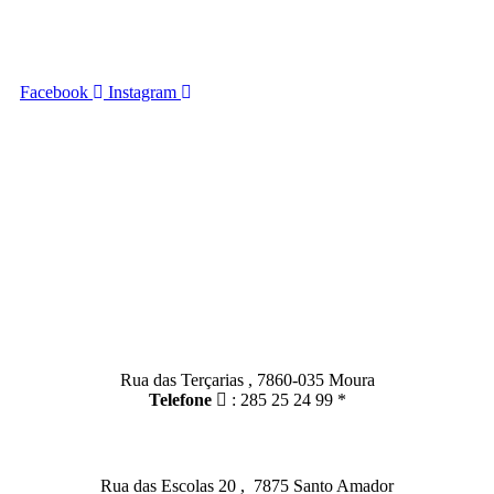
executivo@ufmsa.pt expediente@ufmsa.pt
Facebook
Instagram
HORÁRIO: 09:00 – 13:00
14:00 – 16:30
FIM DE SEMANA: Encerrado
Contactos
Moura:
Rua das Terçarias , 7860-035 Moura
Telefone
: 285 25 24 99 *
Santo Amador:
Rua das Escolas 20 , 7875 Santo Amador