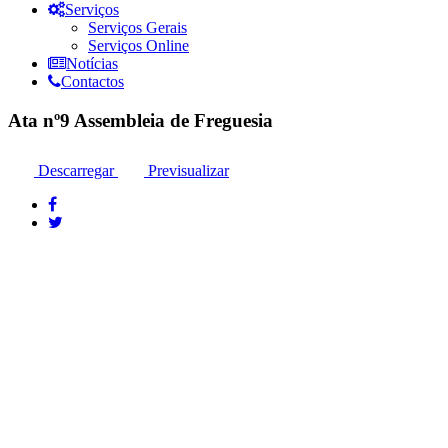
Serviços
Serviços Gerais
Serviços Online
Notícias
Contactos
Ata nº9 Assembleia de Freguesia
Descarregar
Previsualizar
Moura: 285 25 24 99*
Santo Amador: 285 89 41 34* *Chamada para a rede fixa nacional
Moura: Rua das Terçarias , 7860-035 Moura
Sto. Amador: Rua das Escolas 20 , 7875 Santo Amador