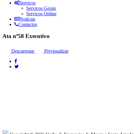
Serviços
Serviços Gerais
Serviços Online
Notícias
Contactos
Ata nº58 Executivo
Descarregar
Previsualizar
Moura: 285 25 24 99*
Moura: R
Santo Amador: 285 89 41 34* *Chamada para
Sto. Ama
a rede fixa nacional
Amador