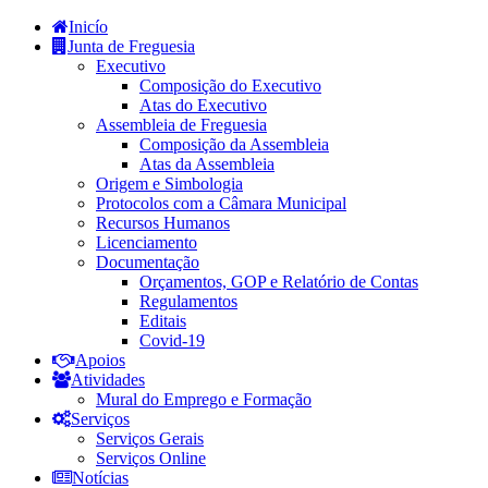
Inicío
Junta de Freguesia
Executivo
Composição do Executivo
Atas do Executivo
Assembleia de Freguesia
Composição da Assembleia
Atas da Assembleia
Origem e Simbologia
Protocolos com a Câmara Municipal
Recursos Humanos
Licenciamento
Documentação
Orçamentos, GOP e Relatório de Contas
Regulamentos
Editais
Covid-19
Apoios
Atividades
Mural do Emprego e Formação
Serviços
Serviços Gerais
Serviços Online
Notícias