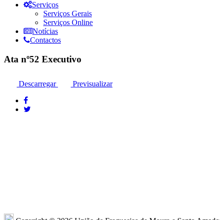
Serviços
Serviços Gerais
Serviços Online
Notícias
Contactos
Ata nº52 Executivo
Descarregar
Previsualizar
Moura: 285 25 24 99*
Moura: R
Santo Amador: 285 89 41 34* *Chamada para
Sto. Ama
a rede fixa nacional
Amador