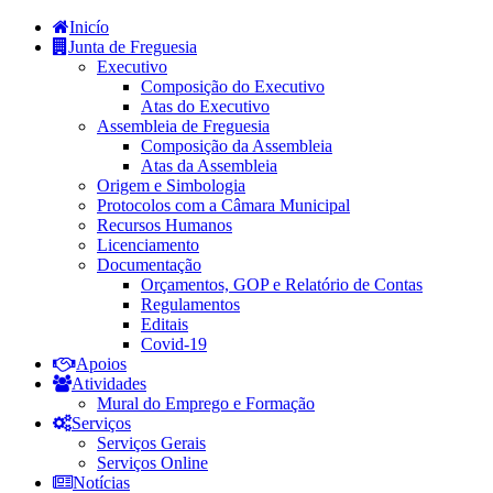
Inicío
Junta de Freguesia
Executivo
Composição do Executivo
Atas do Executivo
Assembleia de Freguesia
Composição da Assembleia
Atas da Assembleia
Origem e Simbologia
Protocolos com a Câmara Municipal
Recursos Humanos
Licenciamento
Documentação
Orçamentos, GOP e Relatório de Contas
Regulamentos
Editais
Covid-19
Apoios
Atividades
Mural do Emprego e Formação
Serviços
Serviços Gerais
Serviços Online
Notícias