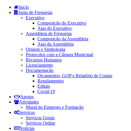
Inicío
Junta de Freguesia
Executivo
Composição do Executivo
Atas do Executivo
Assembleia de Freguesia
Composição da Assembleia
Atas da Assembleia
Origem e Simbologia
Protocolos com a Câmara Municipal
Recursos Humanos
Licenciamento
Documentação
Orçamentos, GOP e Relatório de Contas
Regulamentos
Editais
Covid-19
Apoios
Atividades
Mural do Emprego e Formação
Serviços
Serviços Gerais
Serviços Online
Notícias