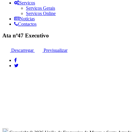
Serviços
Serviços Gerais
Serviços Online
Notícias
Contactos
Ata nº47 Executivo
Descarregar
Previsualizar
Moura: 285 25 24 99*
Moura: R
Santo Amador: 285 89 41 34* *Chamada para
Sto. Ama
a rede fixa nacional
Amador