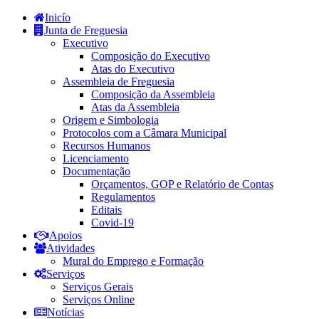
Inicío
Junta de Freguesia
Executivo
Composição do Executivo
Atas do Executivo
Assembleia de Freguesia
Composição da Assembleia
Atas da Assembleia
Origem e Simbologia
Protocolos com a Câmara Municipal
Recursos Humanos
Licenciamento
Documentação
Orçamentos, GOP e Relatório de Contas
Regulamentos
Editais
Covid-19
Apoios
Atividades
Mural do Emprego e Formação
Serviços
Serviços Gerais
Serviços Online
Notícias