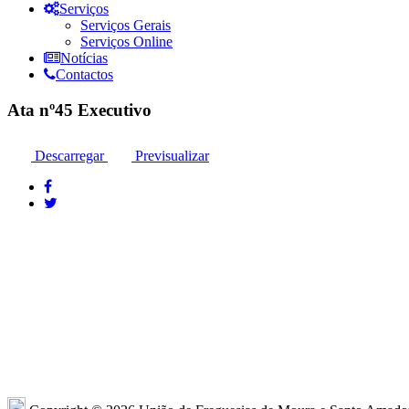
Serviços
Serviços Gerais
Serviços Online
Notícias
Contactos
Ata nº45 Executivo
Descarregar
Previsualizar
Moura: 285 25 24 99*
Moura: R
Santo Amador: 285 89 41 34* *Chamada para
Sto. Ama
a rede fixa nacional
Amador