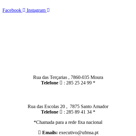
executivo@ufmsa.pt expediente@ufmsa.pt
Facebook
Instagram
HORÁRIO: 09:00 – 13:00
14:00 – 16:30
FIM DE SEMANA: Encerrado
Contactos
Moura:
Rua das Terçarias , 7860-035 Moura
Telefone
: 285 25 24 99 *
Santo Amador:
Rua das Escolas 20 , 7875 Santo Amador
Telefone
: 285 89 41 34 *
*Chamada para a rede fixa nacional
Emails:
executivo@ufmsa.pt