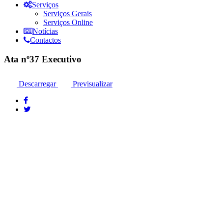
Serviços
Serviços Gerais
Serviços Online
Notícias
Contactos
Ata nº37 Executivo
Descarregar
Previsualizar
Moura: 285 25 24 99*
Santo Amador: 285 89 41 34* *Chamada para a rede fixa nacional
Moura: Rua das Terçarias , 7860-035 Moura
Sto. Amador: Rua das Escolas 20 , 7875 Santo Amador