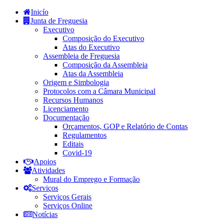
Inicío
Junta de Freguesia
Executivo
Composição do Executivo
Atas do Executivo
Assembleia de Freguesia
Composição da Assembleia
Atas da Assembleia
Origem e Simbologia
Protocolos com a Câmara Municipal
Recursos Humanos
Licenciamento
Documentação
Orçamentos, GOP e Relatório de Contas
Regulamentos
Editais
Covid-19
Apoios
Atividades
Mural do Emprego e Formação
Serviços
Serviços Gerais
Serviços Online
Notícias