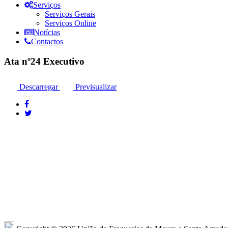
Serviços
Serviços Gerais
Serviços Online
Notícias
Contactos
Ata nº24 Executivo
Descarregar
Previsualizar
Moura: 285 25 24 99*
Moura: R
Santo Amador: 285 89 41 34* *Chamada para
Sto. Ama
a rede fixa nacional
Amador