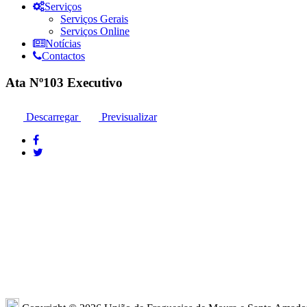
Serviços
Serviços Gerais
Serviços Online
Notícias
Contactos
Ata Nº103 Executivo
Descarregar
Previsualizar
Moura: 285 25 24 99*
Moura: R
Santo Amador: 285 89 41 34* *Chamada para
Sto. Ama
a rede fixa nacional
Amador