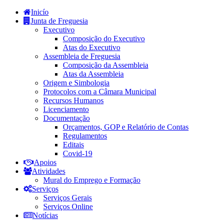
Inicío
Junta de Freguesia
Executivo
Composição do Executivo
Atas do Executivo
Assembleia de Freguesia
Composição da Assembleia
Atas da Assembleia
Origem e Simbologia
Protocolos com a Câmara Municipal
Recursos Humanos
Licenciamento
Documentação
Orçamentos, GOP e Relatório de Contas
Regulamentos
Editais
Covid-19
Apoios
Atividades
Mural do Emprego e Formação
Serviços
Serviços Gerais
Serviços Online
Notícias