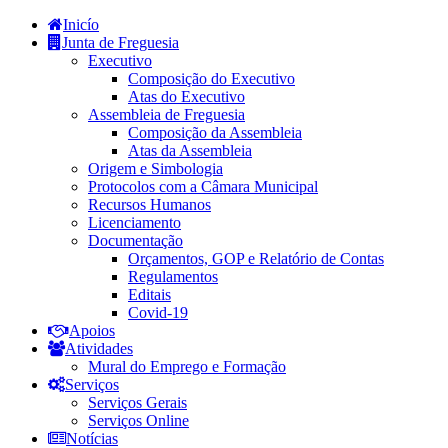
Inicío
Junta de Freguesia
Executivo
Composição do Executivo
Atas do Executivo
Assembleia de Freguesia
Composição da Assembleia
Atas da Assembleia
Origem e Simbologia
Protocolos com a Câmara Municipal
Recursos Humanos
Licenciamento
Documentação
Orçamentos, GOP e Relatório de Contas
Regulamentos
Editais
Covid-19
Apoios
Atividades
Mural do Emprego e Formação
Serviços
Serviços Gerais
Serviços Online
Notícias