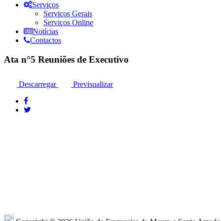
Serviços
Serviços Gerais
Serviços Online
Notícias
Contactos
Ata n°5 Reuniões de Executivo
Descarregar
Previsualizar
Moura: 285 25 24 99*
Moura: R
Santo Amador: 285 89 41 34* *Chamada para
Sto. Ama
a rede fixa nacional
Amador