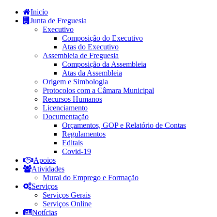
Inicío
Junta de Freguesia
Executivo
Composição do Executivo
Atas do Executivo
Assembleia de Freguesia
Composição da Assembleia
Atas da Assembleia
Origem e Simbologia
Protocolos com a Câmara Municipal
Recursos Humanos
Licenciamento
Documentação
Orçamentos, GOP e Relatório de Contas
Regulamentos
Editais
Covid-19
Apoios
Atividades
Mural do Emprego e Formação
Serviços
Serviços Gerais
Serviços Online
Notícias