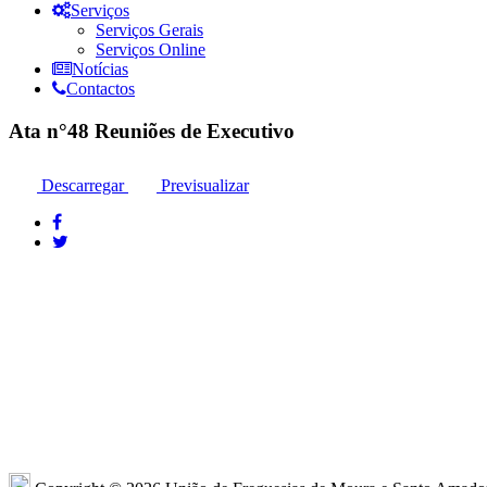
Serviços
Serviços Gerais
Serviços Online
Notícias
Contactos
Ata n°48 Reuniões de Executivo
Descarregar
Previsualizar
Moura: 285 25 24 99*
Moura: R
Santo Amador: 285 89 41 34* *Chamada para
Sto. Ama
a rede fixa nacional
Amador