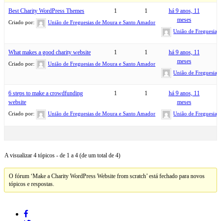
Best Charity WordPress Themes
1
1
há 9 anos, 11
meses
Criado por:
União de Freguesias de Moura e Santo Amador
União de Freguesias
What makes a good charity website
1
1
há 9 anos, 11
meses
Criado por:
União de Freguesias de Moura e Santo Amador
União de Freguesias
6 steps to make a crowdfunding
1
1
há 9 anos, 11
website
meses
Criado por:
União de Freguesias de Moura e Santo Amador
União de Freguesias
A visualizar 4 tópicos - de 1 a 4 (de um total de 4)
O fórum ‘Make a Charity WordPress Website from scratch’ está fechado para novos
tópicos e respostas.